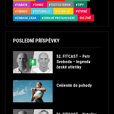
TABATA
TANEC
TESTOSTERON
TIPY
TRENDY
TUTORIALS
ULTRA HD
VTIPNÉ
ZDRAVÁ ZÁDA
ZDRAVÉ PROTAHOVÁNÍ
ŽIVĚ
POSLEDNÍ PŘÍSPĚVKY
52. FITCAST – Petr
Svoboda – legenda
české atletiky
Cvičením do pohody