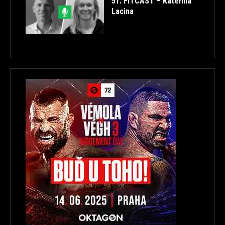
51. FITCAST – Kateřina
Lacina