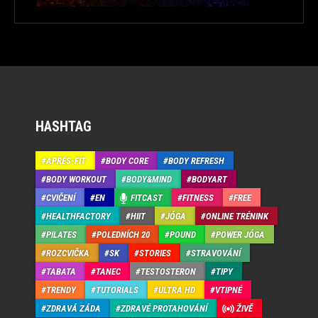
HASHTAG
APRÉS-FIT
BODY CORE
BODY REFRESH
BODY WORKOUT
BODY&MIND
BODYART
CVIČENÍ
EN
FITCAST
FITNESS
FREE
HEALTHFACTORY
HIIT
JÓGA
ONLINE TRÉNINK
PILATES
POLEDNÍCH 20
POUND
POWER JÓGA
ROZCVIČKA
SK
STORIES
STRAVOVÁNÍ
TABATA
TANEC
TESTOSTERON
TIPY
TRENDY
TUTORIALS
ULTRA HD
VTIPNÉ
ZDRAVÁ ZÁDA
ZDRAVÉ PROTAHOVÁNÍ
ŽIVĚ