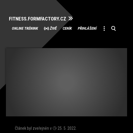
FITNESS.FORMFACTORY.CZ
Přeskočit
ONLINE TRÉNINK
ŽIVĚ
CENÍK
PŘIHLÁŠENÍ
na
obsah
Článek byl zveřejněn v
25. 5. 2022
.