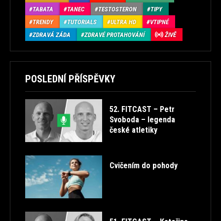
TABATA
TANEC
TESTOSTERON
TIPY
TRENDY
TUTORIALS
ULTRA HD
VTIPNÉ
ZDRAVÁ ZÁDA
ZDRAVÉ PROTAHOVÁNÍ
ŽIVĚ
POSLEDNÍ PŘÍSPĚVKY
52. FITCAST – Petr
Svoboda – legenda
české atletiky
Cvičením do pohody