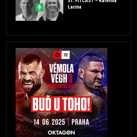
51. FITCAST – Kateřina
Lacina