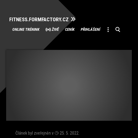
FITNESS.FORMFACTORY.CZ
Přeskočit
ONLINE TRÉNINK
ŽIVĚ
CENÍK
PŘIHLÁŠENÍ
na
obsah
Článek byl zveřejněn v
25. 5. 2022
.