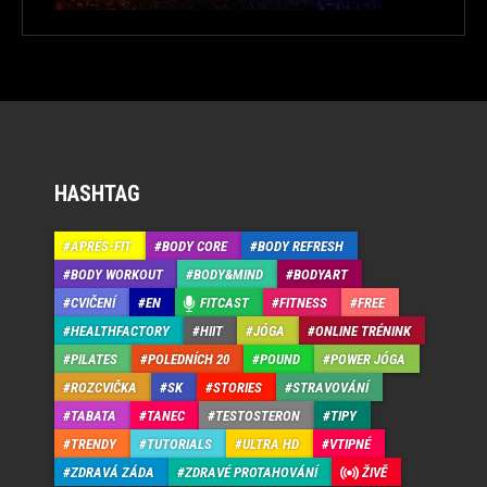
HASHTAG
APRÉS-FIT
BODY CORE
BODY REFRESH
BODY WORKOUT
BODY&MIND
BODYART
CVIČENÍ
EN
FITCAST
FITNESS
FREE
HEALTHFACTORY
HIIT
JÓGA
ONLINE TRÉNINK
PILATES
POLEDNÍCH 20
POUND
POWER JÓGA
ROZCVIČKA
SK
STORIES
STRAVOVÁNÍ
TABATA
TANEC
TESTOSTERON
TIPY
TRENDY
TUTORIALS
ULTRA HD
VTIPNÉ
ZDRAVÁ ZÁDA
ZDRAVÉ PROTAHOVÁNÍ
ŽIVĚ